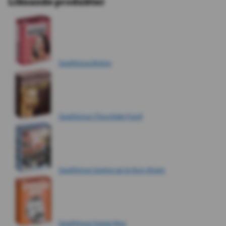
Liknande produkter
Sparbössa Botox
Sparbössa Chocolate Fund
Sparbössa Saving up to buy shoes
Sparbössa Swear Box