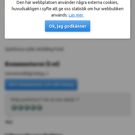
Den här webbplatsen använder några externa cookies,
Fri frakt
på köp över
10000000 kr
huvudsakligen i syfte att ge oss statistik om hur webbutiken
används.
Läs mer.
Storlek
5x9x11.5 cm
Ok, jag godkänner
Material
Plåt
Sparbössa i plåt, Wedding Fund.
Kommentarer
(
1
st
)
Genomsnittligt betyg
:
5
Rolig sparbössa ?? Ser ut som väntat. ??
Tess