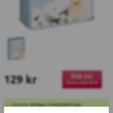
Köp nu!
129 kr
Skickas 2026-08-07
Öppet köp i
90 dagar
och
kostnadsfri retur
Fraktkostnad
49 kr
per beställning