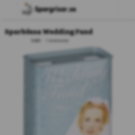
Sparbössa Wedding Fund
5.0/5
1 recensioner