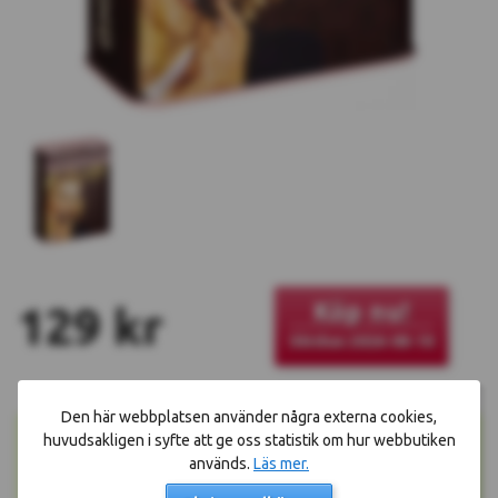
Köp nu!
129 kr
Skickas 2026-08-10
Den här webbplatsen använder några externa cookies,
Öppet köp i
90 dagar
och
kostnadsfri retur
huvudsakligen i syfte att ge oss statistik om hur webbutiken
Fraktkostnad
49 kr
per beställning
används.
Läs mer.
Fri frakt
på köp över
10000000 kr