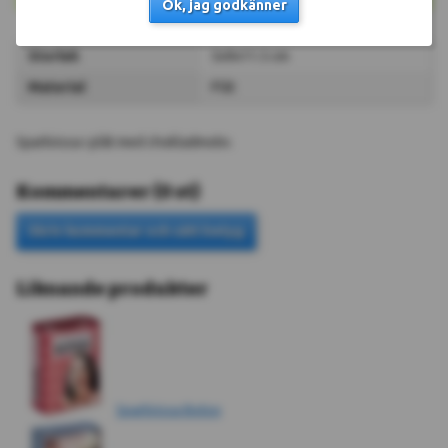
Ok, jag godkänner
Storlek
5x9x11.5 cm
Material
Plåt
Sparbössa i plåt med chokladmotiv.
Kommentarer
(
0
st
)
Liknande produkter
Sparbössa Botox