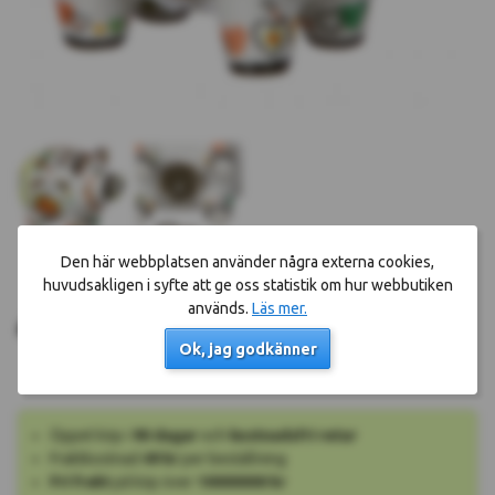
Den här webbplatsen använder några externa cookies,
huvudsakligen i syfte att ge oss statistik om hur webbutiken
Köp nu!
439 kr
används.
Läs mer.
Okänt leveransdatum
Ok, jag godkänner
Öppet köp i
90 dagar
och
kostnadsfri retur
Fraktkostnad
49 kr
per beställning
Fri frakt
på köp över
10000000 kr