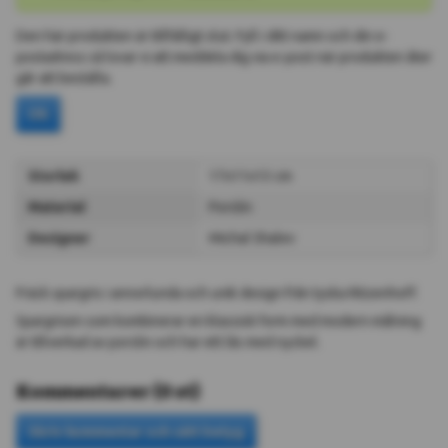
Den här produkten är tillfälligt slut. Fyll i ditt namn och din e-
postadress så lovar vi att meddela dig via e-post när produkten åter
går att beställa.
Ok
Storlek
17x11x13 cm
Material
Porslin
Designer
Michal Shalev
Fräck spargris i annorlunda och unik design från tyska Ritzenhoff.
Spargrisen som kombinerar en klassisk form med modern målning
är tillverkad av porslin och har ett lås med nyckel.
Kommentarer
(
0
st
)