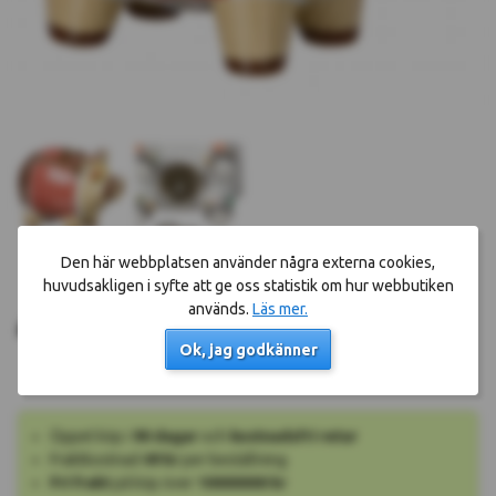
Den här webbplatsen använder några externa cookies,
huvudsakligen i syfte att ge oss statistik om hur webbutiken
Köp nu!
439 kr
används.
Läs mer.
Okänt leveransdatum
Ok, jag godkänner
Öppet köp i
90 dagar
och
kostnadsfri retur
Fraktkostnad
49 kr
per beställning
Fri frakt
på köp över
10000000 kr