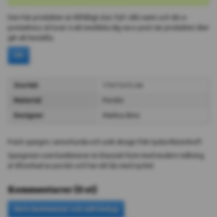
Den här produkten är tillfälligt slut. Fyll i ditt namn och din e-
postadress så lovar vi att meddela dig via e-post när produkten åter
går att beställa.
Ok
Storlek
17x11x13 cm
Material
Porslin
Designer
Markus Binz
Fräck spargris i annorlunda och unik design från tyska Ritzenhoff.
Spargrisen som kombinerar en klassisk form med modern målning
är tillverkad av porslin och har ett lås med nyckel.
Kommentarer
(
0
st
)