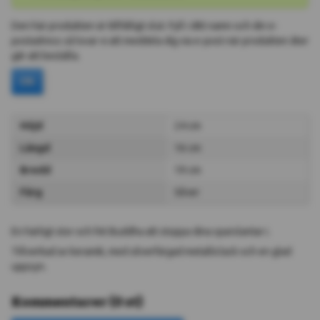
Den här produkten är tillfälligt slut. Fyll i ditt namn och din e-
postadress så lovar vi att meddela dig via e-post när produkten åter
går att beställa.
Ok
Höjd
24 cm
Längd
16 cm
Bredd
19 cm
Färg
Silver
En härligt stor och fet Buddha att stoppa dina sparslantar i.
Tillverkad av keramik, med silverfärgad metalliclack och en glad
uppsyn.
Kommentarer
(
0
st
)