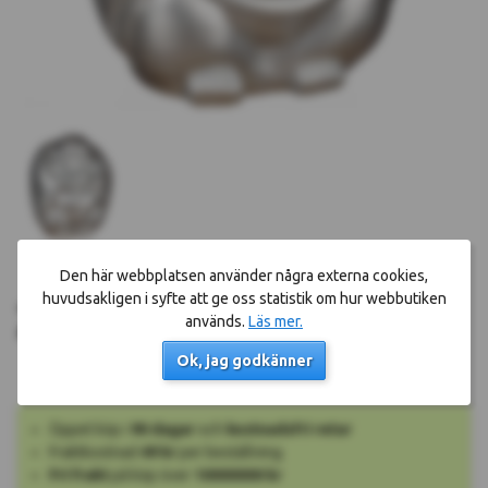
Den här webbplatsen använder några externa cookies,
huvudsakligen i syfte att ge oss statistik om hur webbutiken
Köp nu!
249 kr
används.
Läs mer.
Okänt leveransdatum
Ok, jag godkänner
Öppet köp i
90 dagar
och
kostnadsfri retur
Fraktkostnad
49 kr
per beställning
Fri frakt
på köp över
10000000 kr