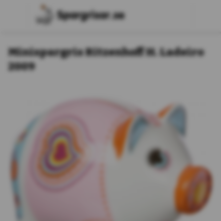
Minispargris Ritzenhoff H. Ladeiro
2009