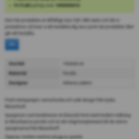
Fri frakt
på köp över
10000000 kr
Den här produkten är tillfälligt slut. Fyll i ditt namn och din e-
postadress så lovar vi att meddela dig via e-post när produkten åter
går att beställa.
Ok
Storlek
10x6x8 cm
Material
Porslin
Designer
Helena Ladeiro
Fräck minispargris i annorlunda och unik design från tyska
Ritzenhoff.
Spargrisen som kombinerar en klassisk form med modern målning
är tillverkad av porslin och är ett roligt komplement till de större
spargrisarna från Ritzenhoff.
Öppnas i botten med en plugg av gummi.