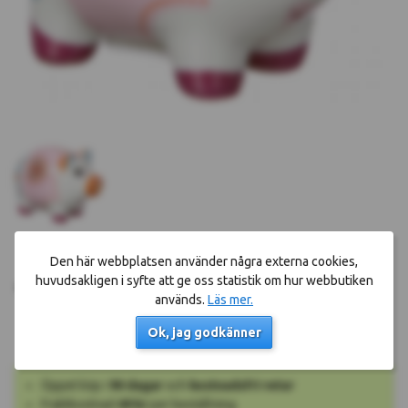
Den här webbplatsen använder några externa cookies,
Köp nu!
199 kr
huvudsakligen i syfte att ge oss statistik om hur webbutiken
används.
Läs mer.
Okänt leveransdatum
Ok, jag godkänner
Öppet köp i
90 dagar
och
kostnadsfri retur
Fraktkostnad
49 kr
per beställning