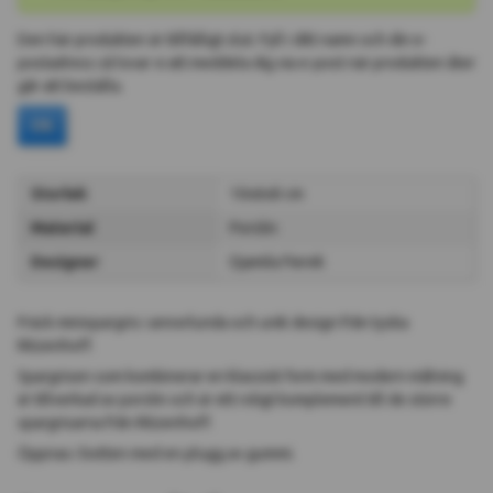
Den här produkten är tillfälligt slut. Fyll i ditt namn och din e-
postadress så lovar vi att meddela dig via e-post när produkten åter
går att beställa.
Ok
Storlek
10x6x8 cm
Material
Porslin
Designer
Djamila Fierek
Fräck minispargris i annorlunda och unik design från tyska
Ritzenhoff.
Spargrisen som kombinerar en klassisk form med modern målning
är tillverkad av porslin och är ett roligt komplement till de större
spargrisarna från Ritzenhoff.
Öppnas i botten med en plugg av gummi.