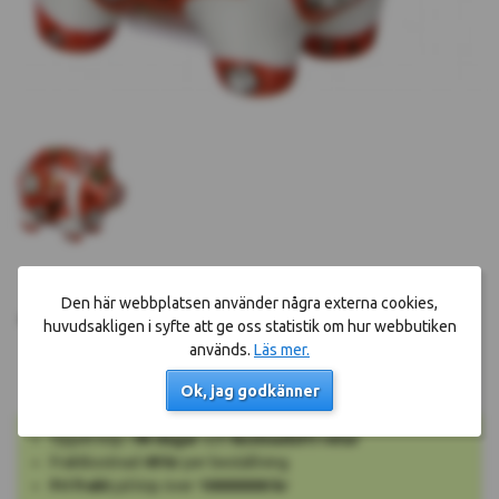
Den här webbplatsen använder några externa cookies,
Köp nu!
199 kr
huvudsakligen i syfte att ge oss statistik om hur webbutiken
Okänt leveransdatum
används.
Läs mer.
Ok, jag godkänner
Öppet köp i
90 dagar
och
kostnadsfri retur
Fraktkostnad
49 kr
per beställning
Fri frakt
på köp över
10000000 kr